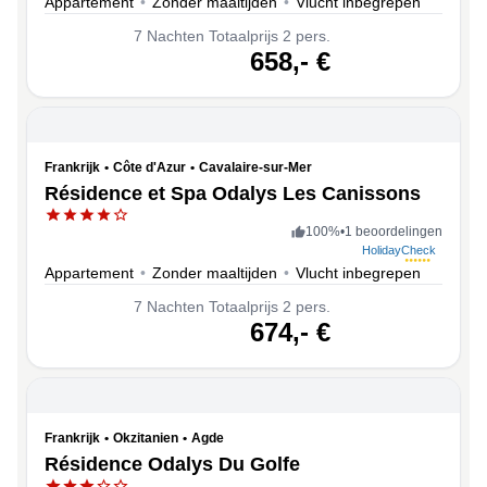
Appartement
•
Zonder maaltijden
•
Vlucht inbegrepen
7
Nachten
Totaalprijs 2 pers.
volgende
658,-
€
Frankrijk
•
Côte d'Azur
•
Cavalaire-sur-Mer
Résidence et Spa Odalys Les Canissons
100
%
•
1 beoordelingen
HolidayCheck
Appartement
•
Zonder maaltijden
•
Vlucht inbegrepen
7
Nachten
Totaalprijs 2 pers.
volgende
674,-
€
Frankrijk
•
Okzitanien
•
Agde
Résidence Odalys Du Golfe