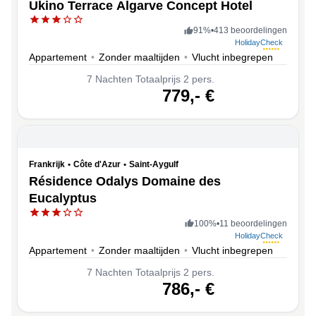
Ukino Terrace Algarve Concept Hotel
91
%
•
413 beoordelingen
HolidayCheck
Appartement
•
Zonder maaltijden
•
Vlucht inbegrepen
7
Nachten
Totaalprijs 2 pers.
volgende
779,-
€
Frankrijk
•
Côte d'Azur
•
Saint-Aygulf
Résidence Odalys Domaine des
Eucalyptus
100
%
•
11 beoordelingen
HolidayCheck
Appartement
•
Zonder maaltijden
•
Vlucht inbegrepen
7
Nachten
Totaalprijs 2 pers.
volgende
786,-
€