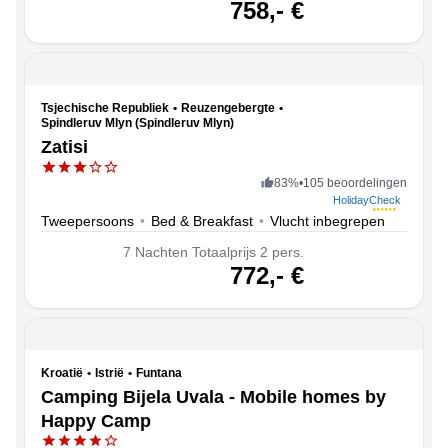
volgende
758,-
€
Tsjechische Republiek
•
Reuzengebergte
•
Spindleruv Mlyn (Spindleruv Mlyn)
Zatisi
83
%
•
105 beoordelingen
HolidayCheck
Tweepersoons
•
Bed & Breakfast
•
Vlucht inbegrepen
7
Nachten
Totaalprijs 2 pers.
volgende
772,-
€
Kroatië
•
Istrië
•
Funtana
Camping Bijela Uvala - Mobile homes by
Happy Camp