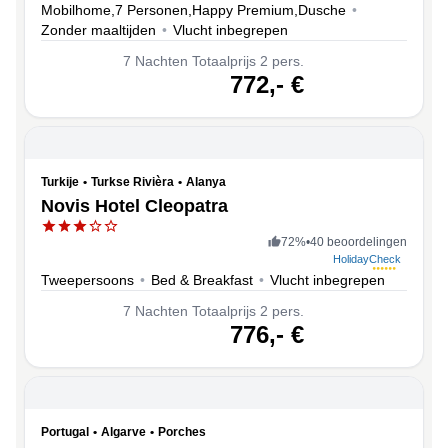
Mobilhome,7 Personen,Happy Premium,Dusche
•
Zonder maaltijden
•
Vlucht inbegrepen
7
Nachten
Totaalprijs 2 pers.
volgende
772,-
€
Turkije
•
Turkse Rivièra
•
Alanya
Novis Hotel Cleopatra
72
%
•
40 beoordelingen
HolidayCheck
Tweepersoons
•
Bed & Breakfast
•
Vlucht inbegrepen
7
Nachten
Totaalprijs 2 pers.
volgende
776,-
€
Portugal
•
Algarve
•
Porches