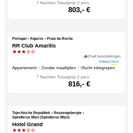
7
Nachten
Totaalprijs 2 pers.
volgende
803,-
€
Portugal
•
Algarve
•
Praia da Rocha
RR Club Amarilis
2
%
•
8 beoordelingen
HolidayCheck
Appartement
•
Zonder maaltijden
•
Vlucht inbegrepen
7
Nachten
Totaalprijs 2 pers.
volgende
816,-
€
Tsjechische Republiek
•
Reuzengebergte
•
Spindleruv Mlyn (Spindleruv Mlyn)
Hotel Grand