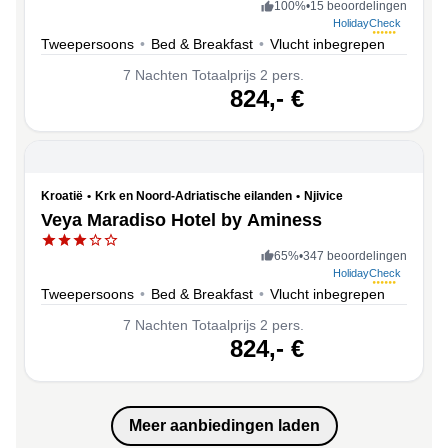
100
%
•
15 beoordelingen
HolidayCheck
Tweepersoons
•
Bed & Breakfast
•
Vlucht inbegrepen
7
Nachten
Totaalprijs 2 pers.
volgende
824,-
€
Kroatië
•
Krk en Noord-Adriatische eilanden
•
Njivice
Veya Maradiso Hotel by Aminess
65
%
•
347 beoordelingen
HolidayCheck
Tweepersoons
•
Bed & Breakfast
•
Vlucht inbegrepen
7
Nachten
Totaalprijs 2 pers.
volgende
824,-
€
Meer aanbiedingen laden