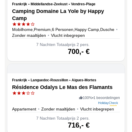
Frankrijk
•
Middellandse-Zeekust
•
Vendres-Plage
Camping Domaine La Yole by Happy
Camp
Mobilhome,Premium,6 Personen,Happy Camp,Dusche
•
Zonder maaltijden
•
Vlucht inbegrepen
7
Nachten
Totaalprijs 2 pers.
volgende
700,-
€
Frankrijk
•
Languedoc-Roussillon
•
Aigues-Mortes
Résidence Odalys Le Mas des Flamants
100
%
•
1 beoordelingen
HolidayCheck
Appartement
•
Zonder maaltijden
•
Vlucht inbegrepen
7
Nachten
Totaalprijs 2 pers.
volgende
716,-
€