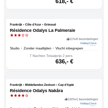
618,-
€
Frankrijk
•
Côte d'Azur
•
Grimaud
Résidence Odalys La Palmeraie
11
%
•
5 beoordelingen
HolidayCheck
Studio
•
Zonder maaltijden
•
Vlucht inbegrepen
7
Nachten
Totaalprijs 2 pers.
volgende
636,-
€
Frankrijk
•
Middellandse-Zeekust
•
Cap d'Agde
Résidence Odalys Nakâra
100
%
•
1 beoordelingen
HolidayCheck