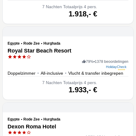
7
Nachten
Totaalprijs 4 pers.
volgende
1.918,-
€
Egypte
•
Rode Zee
•
Hurghada
Royal Star Beach Resort
79
%
•
1378 beoordelingen
HolidayCheck
Doppelzimmer
•
All-inclusive
•
Vlucht & transfer inbegrepen
7
Nachten
Totaalprijs 4 pers.
volgende
1.933,-
€
Egypte
•
Rode Zee
•
Hurghada
Dexon Roma Hotel