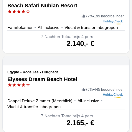
Beach Safari Nubian Resort
77
%
•
199 beoordelingen
HolidayCheck
Familiekamer
•
All-inclusive
•
Vlucht & transfer inbegrepen
7
Nachten
Totaalprijs 4 pers.
volgende
2.140,-
€
Egypte
•
Rode Zee
•
Hurghada
Elysees Dream Beach Hotel
75
%
•
445 beoordelingen
HolidayCheck
Doppel Deluxe Zimmer (Meerblick)
•
All-inclusive
•
Vlucht & transfer inbegrepen
7
Nachten
Totaalprijs 4 pers.
volgende
2.165,-
€