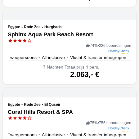
Egypte
•
Rode Zee
•
Hurghada
Sphinx Aqua Park Beach Resort
74
%
•
226 beoordelingen
HolidayCheck
Tweepersoons
•
All-inclusive
•
Vlucht & transfer inbegrepen
7
Nachten
Totaalprijs 4 pers.
volgende
2.063,-
€
Egypte
•
Rode Zee
•
El Quseir
Coral Hills Resort & SPA
75
%
•
756 beoordelingen
HolidayCheck
Tweepersoons
•
All-inclusive
•
Vlucht & transfer inbegrepen