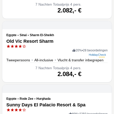
7
Nachten
Totaalprijs 4 pers.
volgende
2.082,-
€
Egypte
•
Sinaï
•
Sharm El-Sheikh
Old Vic Resort Sharm
20
%
•
28 beoordelingen
HolidayCheck
Tweepersoons
•
All-inclusive
•
Vlucht & transfer inbegrepen
7
Nachten
Totaalprijs 4 pers.
volgende
2.084,-
€
Egypte
•
Rode Zee
•
Hurghada
Sunny Days El Palacio Resort & Spa
89
%
•
2250 beoordelingen