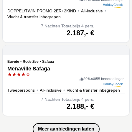
HolidayCheck
DOPPEL/TWIN PROMO 2ER+2KIND
•
All-inclusive
•
Vlucht & transfer inbegrepen
7
Nachten
Totaalprijs 4 pers.
volgende
2.187,-
€
Egypte
•
Rode Zee
•
Safaga
Menaville Safaga
89
%
•
4055 beoordelingen
HolidayCheck
Tweepersoons
•
All-inclusive
•
Vlucht & transfer inbegrepen
7
Nachten
Totaalprijs 4 pers.
volgende
2.188,-
€
Meer aanbiedingen laden