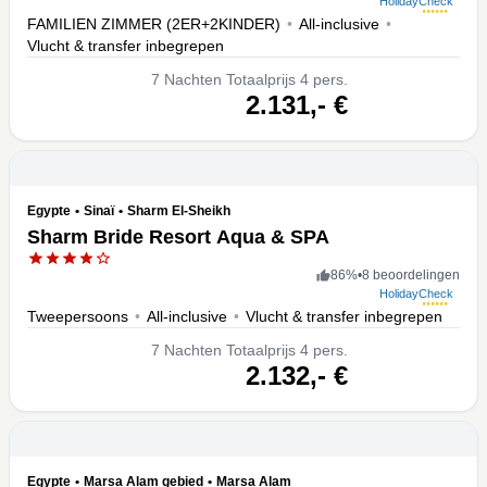
HolidayCheck
FAMILIEN ZIMMER (2ER+2KINDER)
•
All-inclusive
•
Vlucht & transfer inbegrepen
7
Nachten
Totaalprijs 4 pers.
volgende
2.131,-
€
Egypte
•
Sinaï
•
Sharm El-Sheikh
Sharm Bride Resort Aqua & SPA
86
%
•
8 beoordelingen
HolidayCheck
Tweepersoons
•
All-inclusive
•
Vlucht & transfer inbegrepen
7
Nachten
Totaalprijs 4 pers.
volgende
2.132,-
€
Egypte
•
Marsa Alam gebied
•
Marsa Alam