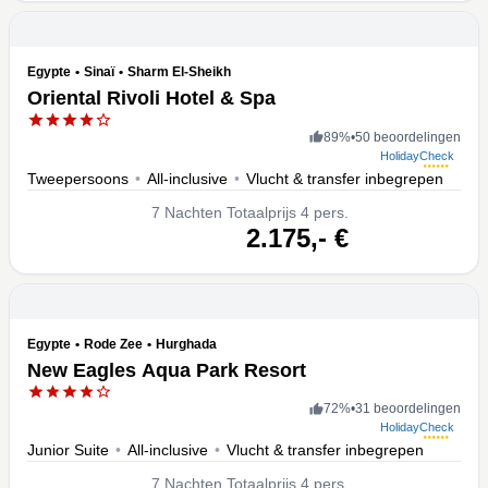
Egypte
•
Sinaï
•
Sharm El-Sheikh
Oriental Rivoli Hotel & Spa
89
%
•
50 beoordelingen
HolidayCheck
Tweepersoons
•
All-inclusive
•
Vlucht & transfer inbegrepen
7
Nachten
Totaalprijs 4 pers.
volgende
2.175,-
€
Egypte
•
Rode Zee
•
Hurghada
New Eagles Aqua Park Resort
72
%
•
31 beoordelingen
HolidayCheck
Junior Suite
•
All-inclusive
•
Vlucht & transfer inbegrepen
7
Nachten
Totaalprijs 4 pers.