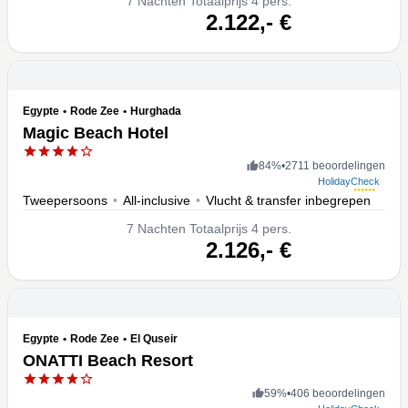
7
Nachten
Totaalprijs 4 pers.
volgende
2.122,-
€
Egypte
•
Rode Zee
•
Hurghada
Magic Beach Hotel
84
%
•
2711 beoordelingen
HolidayCheck
Tweepersoons
•
All-inclusive
•
Vlucht & transfer inbegrepen
7
Nachten
Totaalprijs 4 pers.
volgende
2.126,-
€
Egypte
•
Rode Zee
•
El Quseir
ONATTI Beach Resort
59
%
•
406 beoordelingen