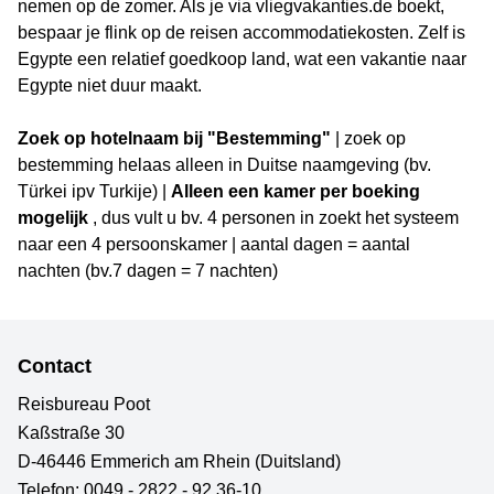
nemen op de zomer. Als je via vliegvakanties.de boekt,
bespaar je flink op de reisen accommodatiekosten. Zelf is
Egypte een relatief goedkoop land, wat een vakantie naar
Egypte niet duur maakt.
Zoek op hotelnaam bij "Bestemming"
| zoek op
bestemming helaas alleen in Duitse naamgeving (bv.
Türkei ipv Turkije) |
Alleen een kamer per boeking
mogelijk
, dus vult u bv. 4 personen in zoekt het systeem
naar een 4 persoonskamer | aantal dagen = aantal
nachten (bv.7 dagen = 7 nachten)
Contact
Reisbureau Poot
Kaßstraße 30
D-46446 Emmerich am Rhein (Duitsland)
Telefon:
0049 - 2822 - 92 36-10