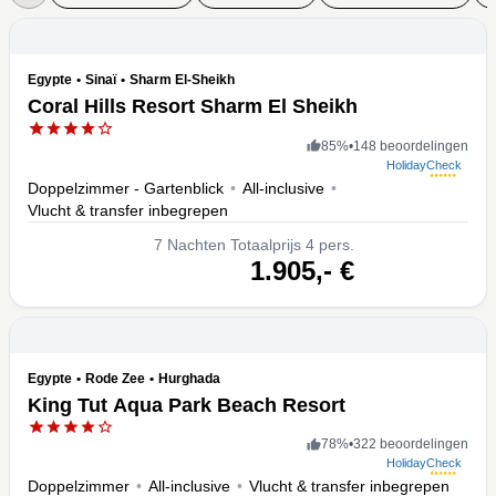
Egypte
•
Sinaï
•
Sharm El-Sheikh
Coral Hills Resort Sharm El Sheikh
85
%
•
148 beoordelingen
HolidayCheck
Doppelzimmer - Gartenblick
•
All-inclusive
•
Vlucht & transfer inbegrepen
7
Nachten
Totaalprijs 4 pers.
volgende
1.905,-
€
Egypte
•
Rode Zee
•
Hurghada
King Tut Aqua Park Beach Resort
78
%
•
322 beoordelingen
HolidayCheck
Doppelzimmer
•
All-inclusive
•
Vlucht & transfer inbegrepen