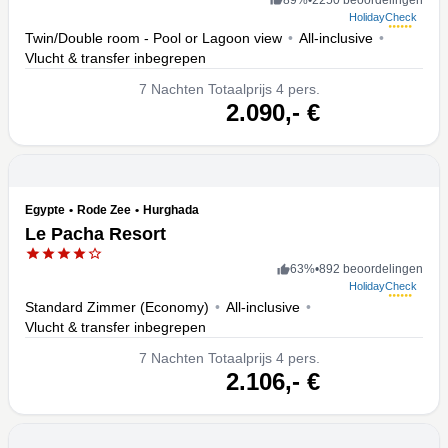
HolidayCheck
Twin/Double room - Pool or Lagoon view
•
All-inclusive
•
Vlucht & transfer inbegrepen
7
Nachten
Totaalprijs 4 pers.
volgende
2.090,-
€
Egypte
•
Rode Zee
•
Hurghada
Le Pacha Resort
63
%
•
892 beoordelingen
HolidayCheck
Standard Zimmer (Economy)
•
All-inclusive
•
Vlucht & transfer inbegrepen
7
Nachten
Totaalprijs 4 pers.
volgende
2.106,-
€