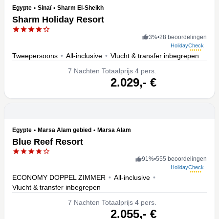
Egypte
•
Sinaï
•
Sharm El-Sheikh
Sharm Holiday Resort
3
%
•
28 beoordelingen
HolidayCheck
Tweepersoons
•
All-inclusive
•
Vlucht & transfer inbegrepen
7
Nachten
Totaalprijs 4 pers.
volgende
2.029,-
€
Egypte
•
Marsa Alam gebied
•
Marsa Alam
Blue Reef Resort
91
%
•
555 beoordelingen
HolidayCheck
ECONOMY DOPPEL ZIMMER
•
All-inclusive
•
Vlucht & transfer inbegrepen
7
Nachten
Totaalprijs 4 pers.
volgende
2.055,-
€