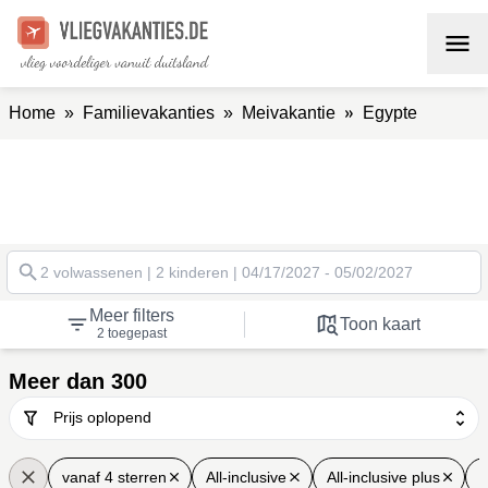
»
Home
»
Familievakanties
»
Meivakantie
Egypte
Vul a.j.b. de leeftijd van uw kinderen op de dag
van vertrek in. ⬇⬇⬇
2 volwassenen | 2 kinderen | 04/17/2027 - 05/02/2027
Meer filters
Toon kaart
2 toegepast
Meer dan 300
vanaf 4 sterren
All-inclusive
All-inclusive plus
m