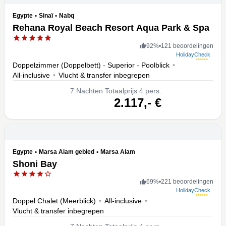
Egypte
•
Sinaï
•
Nabq
Rehana Royal Beach Resort Aqua Park & Spa
92
%
•
121 beoordelingen
HolidayCheck
Doppelzimmer (Doppelbett) - Superior - Poolblick
•
All-inclusive
•
Vlucht & transfer inbegrepen
7
Nachten
Totaalprijs 4 pers.
volgende
2.117,-
€
Egypte
•
Marsa Alam gebied
•
Marsa Alam
Shoni Bay
69
%
•
221 beoordelingen
HolidayCheck
Doppel Chalet (Meerblick)
•
All-inclusive
•
Vlucht & transfer inbegrepen