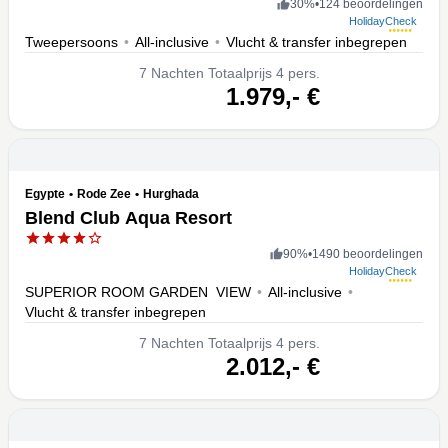
30
%
•
124 beoordelingen
HolidayCheck
Tweepersoons
•
All-inclusive
•
Vlucht & transfer inbegrepen
7
Nachten
Totaalprijs 4 pers.
volgende
1.979,-
€
Egypte
•
Rode Zee
•
Hurghada
Blend Club Aqua Resort
90
%
•
1490 beoordelingen
HolidayCheck
SUPERIOR ROOM GARDEN VIEW
•
All-inclusive
•
Vlucht & transfer inbegrepen
7
Nachten
Totaalprijs 4 pers.
volgende
2.012,-
€