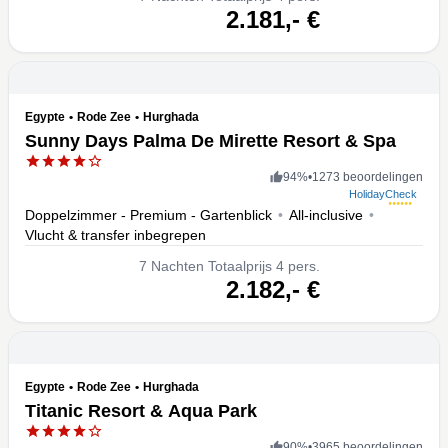
volgende
2.181,-
€
Egypte
•
Rode Zee
•
Hurghada
Sunny Days Palma De Mirette Resort & Spa
94
%
•
1273 beoordelingen
HolidayCheck
Doppelzimmer - Premium - Gartenblick
•
All-inclusive
•
Vlucht & transfer inbegrepen
7
Nachten
Totaalprijs 4 pers.
volgende
2.182,-
€
Egypte
•
Rode Zee
•
Hurghada
Titanic Resort & Aqua Park
90
%
•
3965 beoordelingen