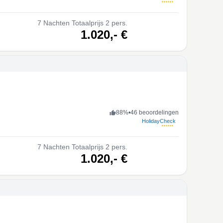
7
Nachten
Totaalprijs 2 pers.
volgende
1.020,-
€
88
%
•
46 beoordelingen
HolidayCheck
7
Nachten
Totaalprijs 2 pers.
volgende
1.020,-
€