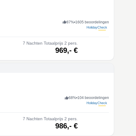
87
%
•
1605 beoordelingen
HolidayCheck
7
Nachten
Totaalprijs 2 pers.
volgende
969,-
€
68
%
•
104 beoordelingen
HolidayCheck
7
Nachten
Totaalprijs 2 pers.
volgende
986,-
€