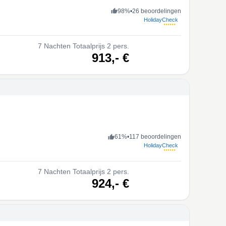
98
%
•
26 beoordelingen
HolidayCheck
7
Nachten
Totaalprijs 2 pers.
volgende
913,-
€
61
%
•
117 beoordelingen
HolidayCheck
7
Nachten
Totaalprijs 2 pers.
volgende
924,-
€