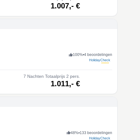
volgende
1.007,-
€
100
%
•
4 beoordelingen
HolidayCheck
7
Nachten
Totaalprijs 2 pers.
volgende
1.011,-
€
48
%
•
133 beoordelingen
HolidayCheck