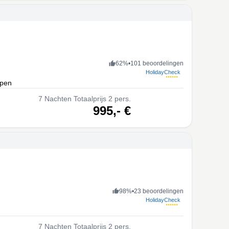
62
%
•
101 beoordelingen
HolidayCheck
epen
7
Nachten
Totaalprijs 2 pers.
volgende
995,-
€
98
%
•
23 beoordelingen
HolidayCheck
7
Nachten
Totaalprijs 2 pers.