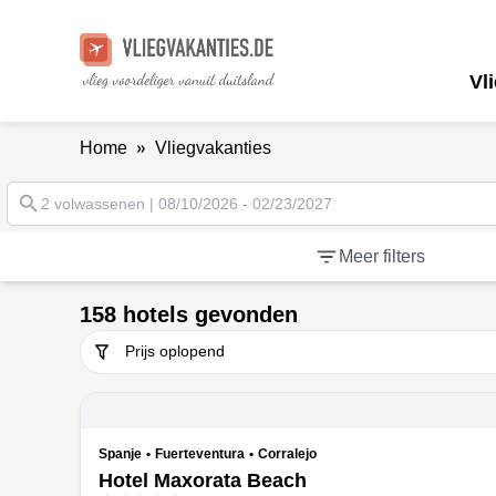
Vl
»
Home
Vliegvakanties
2 volwassenen | 08/10/2026 - 02/23/2027
Meer filters
158 hotels gevonden
Spanje
•
Fuerteventura
•
Corralejo
Hotel Maxorata Beach