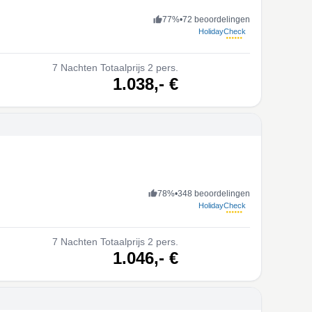
77
%
•
72 beoordelingen
HolidayCheck
7
Nachten
Totaalprijs 2 pers.
volgende
1.038,-
€
78
%
•
348 beoordelingen
HolidayCheck
7
Nachten
Totaalprijs 2 pers.
volgende
1.046,-
€